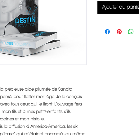
Ajouter au panie
c la précieuse aide plumée de Sandra
ensé pour flatter mon égo. Je le conçois
 tous ceux qui le liront. L’ouvrage fera
on fils et à mes petits-enfants, s’ils
racines et mon histoire.
s la diffusion d’America-America, les six
Strip Tease” qui m’étaient consacrés au même