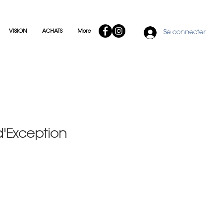
VISION
ACHATS
More
Se connecter
d'Exception