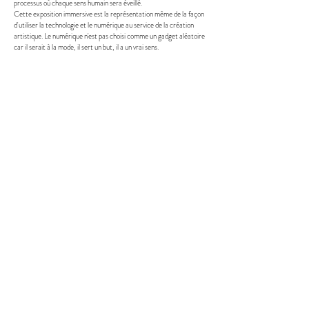
processus où chaque sens humain sera éveillé.
Cette exposition immersive est la représentation même de la façon
d'utiliser la technologie et le numérique au service de la création
artistique. Le numérique n'est pas choisi comme un gadget aléatoire
car il serait à la mode, il sert un but, il a un vrai sens.