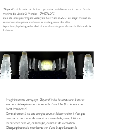
"Beyond"
est la suite de la toute première installation initiée avec l'artiste
"FIAT#LUX"
,
multimédia Lénaïc G. Mercier :
qui a été créé pour l'Agora Gallery de New York en 2017. Le projet mettait en
scène trois disciplines artistiques se mélangeant entre elles :
la peinture, la photographie d'art et le multimédia, pour illustrer le thème de la
Création.
Imaginé comme un voyage,
"Beyond"
invite le spectateur à entrer
au coeur de l'expérience très sensible d'une EMI (Expérience de
Mort Imminente).
Contrairement à ce que ce sujet pourrait laisser croire, il n'est pas
question ici de traiter de la mort ou du morbide, mais plutôt de
l'expérience de la vie, de l'énergie, du don et de la création.
Chaque pièce est la représentation d'une étape évoquant le